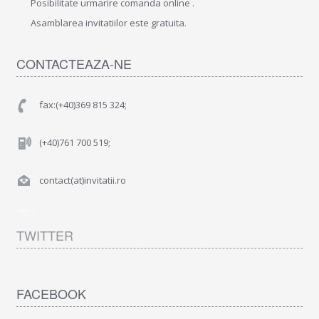
Posibilitate urmarire comanda online .
Asamblarea invitatiilor este gratuita.
CONTACTEAZA-NE
fax:(+40)369 815 324;
(+40)761 700 519;
contact(at)invitatii.ro
TWITTER
FACEBOOK