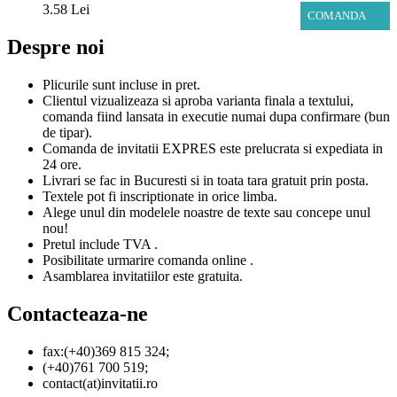
3.58 Lei
COMANDA
Despre noi
Plicurile sunt incluse in pret.
Clientul vizualizeaza si aproba varianta finala a textului,
comanda fiind lansata in executie numai dupa confirmare (bun
de tipar).
Comanda de invitatii EXPRES este prelucrata si expediata in
24 ore.
Livrari se fac in Bucuresti si in toata tara gratuit prin posta.
Textele pot fi inscriptionate in orice limba.
Alege unul din modelele noastre de texte sau concepe unul
nou!
Pretul include TVA .
Posibilitate urmarire comanda online .
Asamblarea invitatiilor este gratuita.
Contacteaza-ne
fax:(+40)369 815 324;
(+40)761 700 519;
contact(at)invitatii.ro