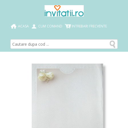
ACASA
CUM COMAND
INTREBARI FRECVENTE