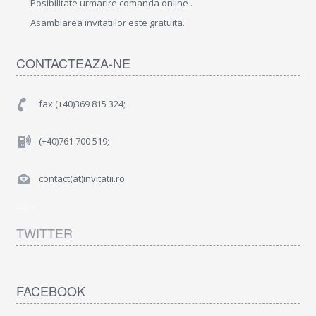
Posibilitate urmarire comanda online .
Asamblarea invitatiilor este gratuita.
CONTACTEAZA-NE
fax:(+40)369 815 324;
(+40)761 700 519;
contact(at)invitatii.ro
TWITTER
FACEBOOK