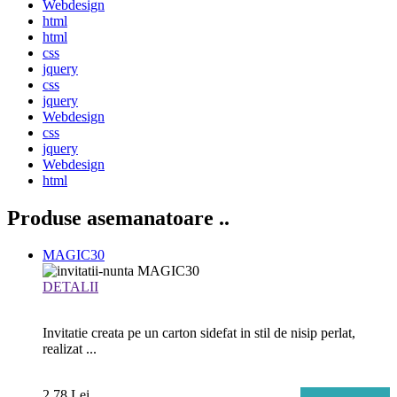
Webdesign
html
html
css
jquery
css
jquery
Webdesign
css
jquery
Webdesign
html
Produse asemanatoare
..
MAGIC30
DETALII
Invitatie creata pe un carton sidefat in stil de nisip perlat,
realizat ...
2.78 Lei