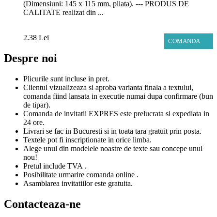
(Dimensiuni: 145 x 115 mm, pliata). --- PRODUS DE
CALITATE realizat din ...
2.38 Lei
COMANDA
Despre noi
Plicurile sunt incluse in pret.
Clientul vizualizeaza si aproba varianta finala a textului,
comanda fiind lansata in executie numai dupa confirmare (bun
de tipar).
Comanda de invitatii EXPRES este prelucrata si expediata in
24 ore.
Livrari se fac in Bucuresti si in toata tara gratuit prin posta.
Textele pot fi inscriptionate in orice limba.
Alege unul din modelele noastre de texte sau concepe unul
nou!
Pretul include TVA .
Posibilitate urmarire comanda online .
Asamblarea invitatiilor este gratuita.
Contacteaza-ne