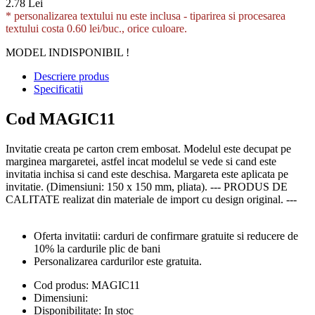
2.78 Lei
* personalizarea textului nu este inclusa -
tiparirea si procesarea
textului costa 0.60 lei/buc., orice culoare.
MODEL INDISPONIBIL !
Descriere produs
Specificatii
Cod MAGIC11
Invitatie creata pe carton crem embosat. Modelul este decupat pe
marginea margaretei, astfel incat modelul se vede si cand este
invitatia inchisa si cand este deschisa. Margareta este aplicata pe
invitatie. (Dimensiuni: 150 x 150 mm, pliata). --- PRODUS DE
CALITATE realizat din materiale de import cu design original. ---
Oferta invitatii: carduri de confirmare gratuite si reducere de
10% la cardurile plic de bani
Personalizarea cardurilor este gratuita.
Cod produs:
MAGIC11
Dimensiuni:
Disponibilitate:
In stoc