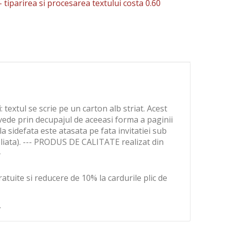
-
tiparirea si procesarea textului costa 0.60
: textul se scrie pe un carton alb striat. Acest
 vede prin decupajul de aceeasi forma a paginii
lila sidefata este atasata pe fata invitatiei sub
pliata). --- PRODUS DE CALITATE realizat din
-
ratuite si reducere de 10% la cardurile plic de
.