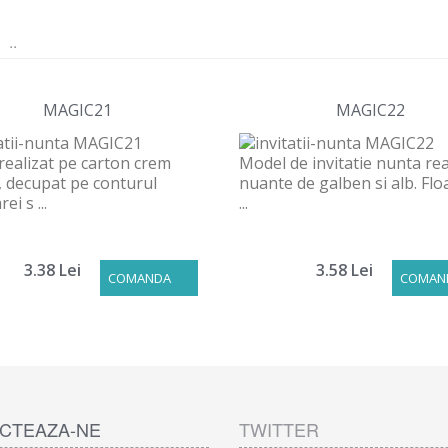
..
MAGIC21
MAGIC22
realizat pe carton crem
Model de invitatie nunta rea
, decupat pe conturul
nuante de galben si alb. Flo
ei s ...
...
3.38 Lei
3.58 Lei
COMANDA
COMAN
CTEAZA-NE
TWITTER