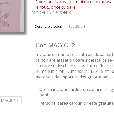
* personalizarea textului nu este inclusa 
lei/buc., orice culoare.
MODEL INDISPONIBIL !
Descriere produs
Specificatii
Cod MAGIC12
Invitatie de nunta realizata din doua parti
carton are atasat o floare sidefata, ce se
lila care se deschide in sus. Inca o floare 
numele mirilor. (Dimensiuni: 15 x 15 cm, 
materiale de import cu design original. --
Oferta invitatii: carduri de confirmare g
bani
l MAGIC13
Personalizarea cardurilor este gratuita