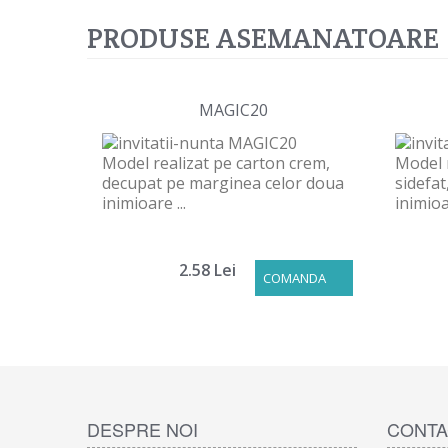
PRODUSE ASEMANATOARE
MAGIC20
Model realizat pe carton crem,
Model 
decupat pe marginea celor doua
sidefat
inimioare ...
inimioar
2.58 Lei
COMANDA
DESPRE NOI
CONTA