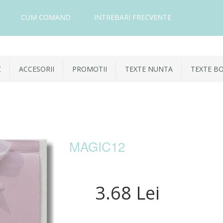
CUM COMAND
INTREBARI FRECVENTE
Z
ACCESORII
PROMOTII
TEXTE NUNTA
TEXTE B
MAGIC12
3.68 Lei