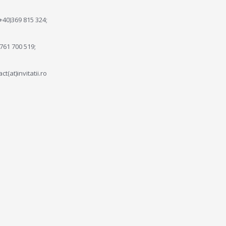
(+40)369 815 324;
)761 700 519;
ct(at)invitatii.ro