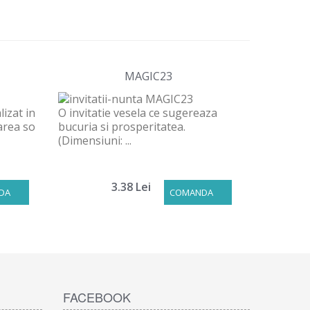
MAGIC23
lizat in
O invitatie vesela ce sugereaza
area so
bucuria si prosperitatea.
(Dimensiuni: ...
3.38 Lei
DA
COMANDA
FACEBOOK