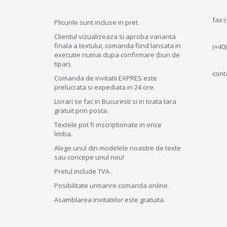
fax:
Plicurile sunt incluse in pret.
Clientul vizualizeaza si aproba varianta
finala a textului, comanda fiind lansata in
(+40
executie numai dupa confirmare (bun de
tipar).
conta
Comanda de invitatii EXPRES este
prelucrata si expediata in 24 ore.
Livrari se fac in Bucuresti si in toata tara
gratuit prin posta.
Textele pot fi inscriptionate in orice
limba.
Alege unul din modelele noastre de texte
sau concepe unul nou!
Pretul include TVA .
Posibilitate urmarire comanda online .
Asamblarea invitatiilor este gratuita.