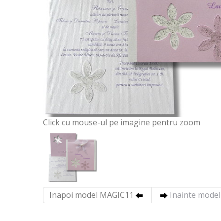
Click cu mouse-ul pe imagine pentru zoom
Inapoi model MAGIC11
Inainte mode