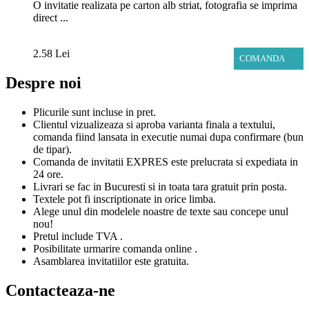
O invitatie realizata pe carton alb striat, fotografia se imprima
direct ...
2.58 Lei
COMANDA
Despre noi
Plicurile sunt incluse in pret.
Clientul vizualizeaza si aproba varianta finala a textului,
comanda fiind lansata in executie numai dupa confirmare (bun
de tipar).
Comanda de invitatii EXPRES este prelucrata si expediata in
24 ore.
Livrari se fac in Bucuresti si in toata tara gratuit prin posta.
Textele pot fi inscriptionate in orice limba.
Alege unul din modelele noastre de texte sau concepe unul
nou!
Pretul include TVA .
Posibilitate urmarire comanda online .
Asamblarea invitatiilor este gratuita.
Contacteaza-ne