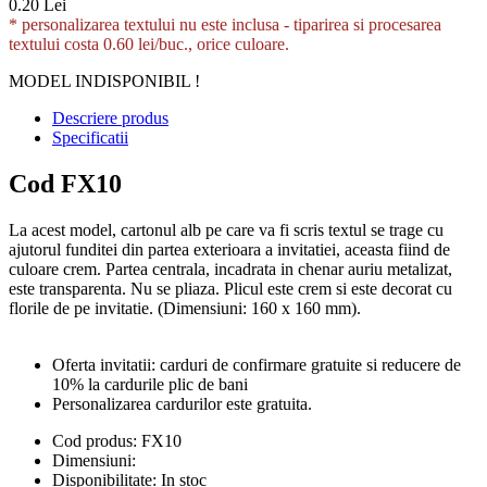
0.20 Lei
* personalizarea textului nu este inclusa -
tiparirea si procesarea
textului costa 0.60 lei/buc., orice culoare.
MODEL INDISPONIBIL !
Descriere produs
Specificatii
Cod FX10
La acest model, cartonul alb pe care va fi scris textul se trage cu
ajutorul funditei din partea exterioara a invitatiei, aceasta fiind de
culoare crem. Partea centrala, incadrata in chenar auriu metalizat,
este transparenta. Nu se pliaza. Plicul este crem si este decorat cu
florile de pe invitatie. (Dimensiuni: 160 x 160 mm).
Oferta invitatii: carduri de confirmare gratuite si reducere de
10% la cardurile plic de bani
Personalizarea cardurilor este gratuita.
Cod produs:
FX10
Dimensiuni:
Disponibilitate:
In stoc