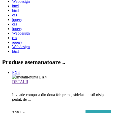
Webdesign
html
html
css
jquery
css
jquery
Webdesign
css
jquery
Webdesign
html
Produse asemanatoare
..
EX4
DETALII
Invitatie compusa din doua foi: prima, sidefata in stil nisip
perlat, de ...
2.58 Lei