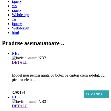
jquery
css
jquery
Webdesign
css
jquery
Webdesign
html
Produse asemanatoare
..
NB2
DETALII
Model nou pentru nunta cu botez pe carton crem sidefat, cu
piciorusele b ...
3.98 Lei
COMANDA
NB3
DETALII