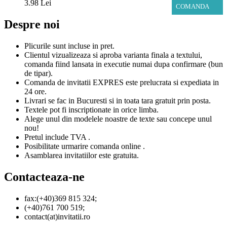
3.98 Lei
COMANDA
Despre noi
Plicurile sunt incluse in pret.
Clientul vizualizeaza si aproba varianta finala a textului,
comanda fiind lansata in executie numai dupa confirmare (bun
de tipar).
Comanda de invitatii EXPRES este prelucrata si expediata in
24 ore.
Livrari se fac in Bucuresti si in toata tara gratuit prin posta.
Textele pot fi inscriptionate in orice limba.
Alege unul din modelele noastre de texte sau concepe unul
nou!
Pretul include TVA .
Posibilitate urmarire comanda online .
Asamblarea invitatiilor este gratuita.
Contacteaza-ne
fax:(+40)369 815 324;
(+40)761 700 519;
contact(at)invitatii.ro