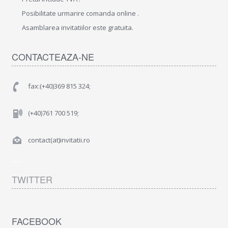
Posibilitate urmarire comanda online .
Asamblarea invitatiilor este gratuita.
CONTACTEAZA-NE
fax:(+40)369 815 324;
(+40)761 700 519;
contact(at)invitatii.ro
TWITTER
FACEBOOK