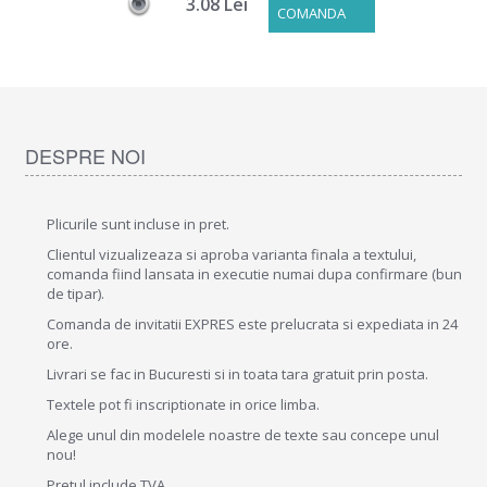
3.08 Lei
COMANDA
DESPRE NOI
Plicurile sunt incluse in pret.
Clientul vizualizeaza si aproba varianta finala a textului,
comanda fiind lansata in executie numai dupa confirmare (bun
de tipar).
Comanda de invitatii EXPRES este prelucrata si expediata in 24
ore.
Livrari se fac in Bucuresti si in toata tara gratuit prin posta.
Textele pot fi inscriptionate in orice limba.
Alege unul din modelele noastre de texte sau concepe unul
nou!
Pretul include TVA .