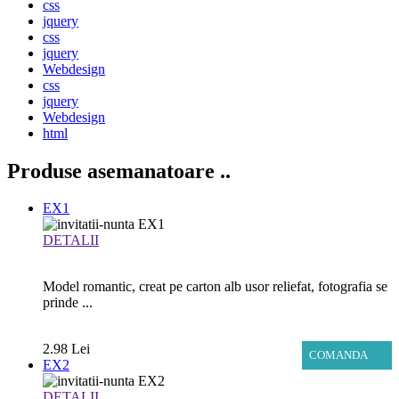
css
jquery
css
jquery
Webdesign
css
jquery
Webdesign
html
Produse asemanatoare
..
EX1
DETALII
Model romantic, creat pe carton alb usor reliefat, fotografia se
prinde ...
2.98 Lei
COMANDA
EX2
DETALII