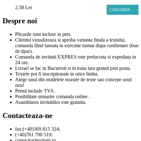
2.58 Lei
COMANDA
Despre noi
Plicurile sunt incluse in pret.
Clientul vizualizeaza si aproba varianta finala a textului,
comanda fiind lansata in executie numai dupa confirmare (bun
de tipar).
Comanda de invitatii EXPRES este prelucrata si expediata in
24 ore.
Livrari se fac in Bucuresti si in toata tara gratuit prin posta.
Textele pot fi inscriptionate in orice limba.
Alege unul din modelele noastre de texte sau concepe unul
nou!
Pretul include TVA .
Posibilitate urmarire comanda online .
Asamblarea invitatiilor este gratuita.
Contacteaza-ne
fax:(+40)369 815 324;
(+40)761 700 519;
contact(at)invitatii.ro