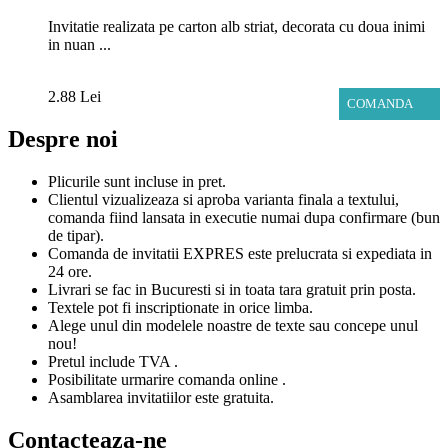
Invitatie realizata pe carton alb striat, decorata cu doua inimi
in nuan ...
2.88 Lei
COMANDA
Despre noi
Plicurile sunt incluse in pret.
Clientul vizualizeaza si aproba varianta finala a textului,
comanda fiind lansata in executie numai dupa confirmare (bun
de tipar).
Comanda de invitatii EXPRES este prelucrata si expediata in
24 ore.
Livrari se fac in Bucuresti si in toata tara gratuit prin posta.
Textele pot fi inscriptionate in orice limba.
Alege unul din modelele noastre de texte sau concepe unul
nou!
Pretul include TVA .
Posibilitate urmarire comanda online .
Asamblarea invitatiilor este gratuita.
Contacteaza-ne