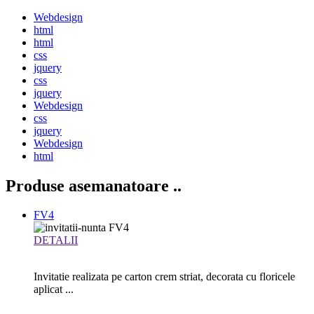
Webdesign
html
html
css
jquery
css
jquery
Webdesign
css
jquery
Webdesign
html
Produse asemanatoare
..
FV4
DETALII
Invitatie realizata pe carton crem striat, decorata cu floricele
aplicat ...