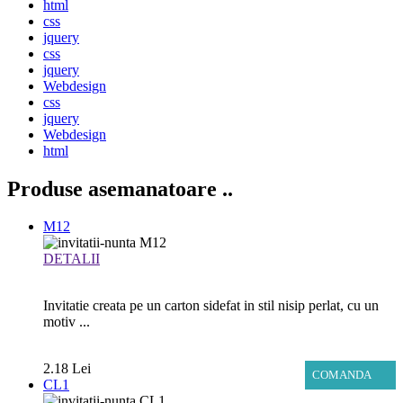
html
css
jquery
css
jquery
Webdesign
css
jquery
Webdesign
html
Produse asemanatoare
..
M12
DETALII
Invitatie creata pe un carton sidefat in stil nisip perlat, cu un
motiv ...
2.18 Lei
COMANDA
CL1