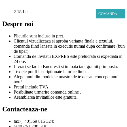
2.18 Lei
COMANDA
Despre noi
Plicurile sunt incluse in pret.
Clientul vizualizeaza si aproba varianta finala a textului,
comanda fiind lansata in executie numai dupa confirmare (bun
de tipar).
Comanda de invitatii EXPRES este prelucrata si expediata in
24 ore.
Livrari se fac in Bucuresti si in toata tara gratuit prin posta.
Textele pot fi inscriptionate in orice limba.
Alege unul din modelele noastre de texte sau concepe unul
nou!
Pretul include TVA .
Posibilitate urmarire comanda online .
Asamblarea invitatiilor este gratuita.
Contacteaza-ne
fax:(+40)369 815 324;
(+40)761 700 519;