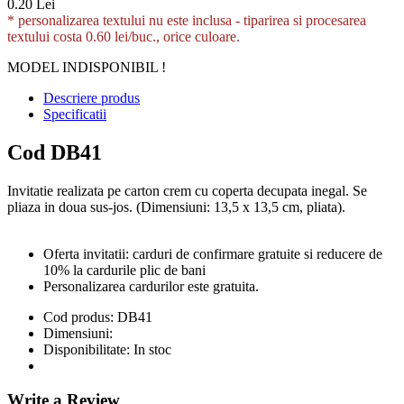
0.20 Lei
* personalizarea textului nu este inclusa -
tiparirea si procesarea
textului costa 0.60 lei/buc., orice culoare.
MODEL INDISPONIBIL !
Descriere produs
Specificatii
Cod DB41
Invitatie realizata pe carton crem cu coperta decupata inegal. Se
pliaza in doua sus-jos. (Dimensiuni: 13,5 x 13,5 cm, pliata).
Oferta invitatii: carduri de confirmare gratuite si reducere de
10% la cardurile plic de bani
Personalizarea cardurilor este gratuita.
Cod produs:
DB41
Dimensiuni:
Disponibilitate:
In stoc
Write a Review