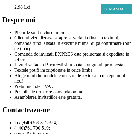
2.98 Lei
COMANDA
Despre noi
Plicurile sunt incluse in pret.
Clientul vizualizeaza si aproba varianta finala a textului,
comanda fiind lansata in executie numai dupa confirmare (bun
de tipar).
Comanda de invitatii EXPRES este prelucrata si expediata in
24 ore.
Livrari se fac in Bucuresti si in toata tara gratuit prin posta.
Textele pot fi inscriptionate in orice limba.
Alege unul din modelele noastre de texte sau concepe unul
nou!
Pretul include TVA .
Posibilitate urmarire comanda online .
Asamblarea invitatiilor este gratuita.
Contacteaza-ne
fax:(+40)369 815 324;
(+40)761 700 519;
contact(at)invitatii.ro