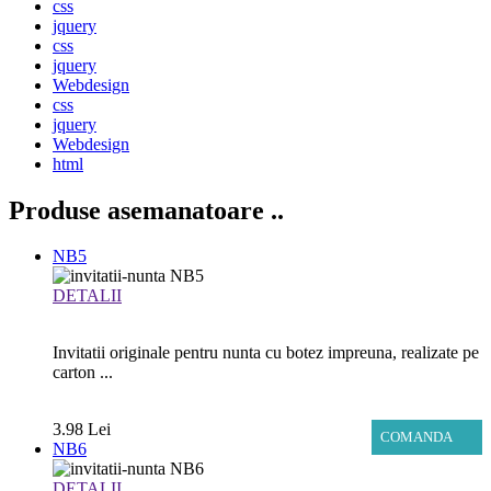
css
jquery
css
jquery
Webdesign
css
jquery
Webdesign
html
Produse asemanatoare
..
NB5
DETALII
Invitatii originale pentru nunta cu botez impreuna, realizate pe
carton ...
3.98 Lei
COMANDA
NB6
DETALII