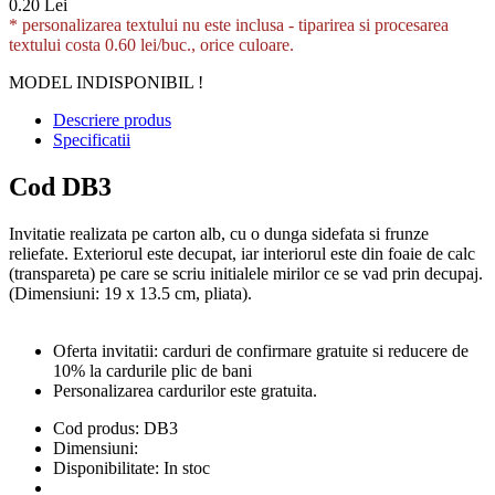
0.20 Lei
* personalizarea textului nu este inclusa -
tiparirea si procesarea
textului costa 0.60 lei/buc., orice culoare.
MODEL INDISPONIBIL !
Descriere produs
Specificatii
Cod DB3
Invitatie realizata pe carton alb, cu o dunga sidefata si frunze
reliefate. Exteriorul este decupat, iar interiorul este din foaie de calc
(transpareta) pe care se scriu initialele mirilor ce se vad prin decupaj.
(Dimensiuni: 19 x 13.5 cm, pliata).
Oferta invitatii: carduri de confirmare gratuite si reducere de
10% la cardurile plic de bani
Personalizarea cardurilor este gratuita.
Cod produs:
DB3
Dimensiuni:
Disponibilitate:
In stoc