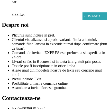
car ...
3.38 Lei
COMANDA
Despre noi
Plicurile sunt incluse in pret.
Clientul vizualizeaza si aproba varianta finala a textului,
comanda fiind lansata in executie numai dupa confirmare (bun
de tipar).
Comanda de invitatii EXPRES este prelucrata si expediata in
24 ore.
Livrari se fac in Bucuresti si in toata tara gratuit prin posta.
Textele pot fi inscriptionate in orice limba.
Alege unul din modelele noastre de texte sau concepe unul
nou!
Pretul include TVA .
Posibilitate urmarire comanda online .
Asamblarea invitatiilor este gratuita.
Contacteaza-ne
fax:(+40)369 815 324;