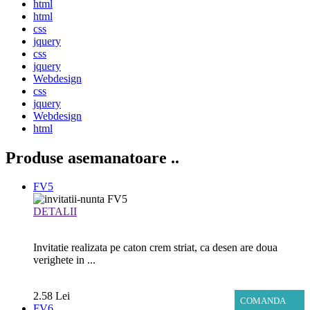
html
html
css
jquery
css
jquery
Webdesign
css
jquery
Webdesign
html
Produse asemanatoare
..
FV5
DETALII
Invitatie realizata pe caton crem striat, ca desen are doua
verighete in ...
2.58 Lei
COMANDA
FV6