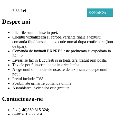
3.38 Lei
COMANDA
Despre noi
Plicurile sunt incluse in pret.
Clientul vizualizeaza si aproba varianta finala a textului,
comanda fiind lansata in executie numai dupa confirmare (bun
de tipar).
Comanda de invitatii EXPRES este prelucrata si expediata in
24 ore.
Livrari se fac in Bucuresti si in toata tara gratuit prin posta.
Textele pot fi inscriptionate in orice limba.
Alege unul din modelele noastre de texte sau concepe unul
nou!
Pretul include TVA .
Posibilitate urmarire comanda online .
Asamblarea invitatiilor este gratuita.
Contacteaza-ne
fax:(+40)369 815 324;
(+40)761 700 519;