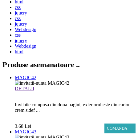
html
css
jquery
css
jquery
Webdesign
css
jquery
Webdesign
html
Produse asemanatoare
..
MAGIC42
DETALII
Invitatie compusa din doua pagini, exteriorul este din carton
crem sidef ...
3.68 Lei
COMANDA
MAGIC43