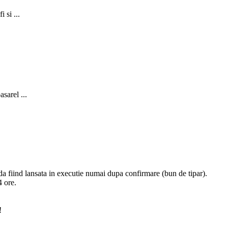
 si ...
sarel ...
nda fiind lansata in executie numai dupa confirmare (bun de tipar).
 ore.
!