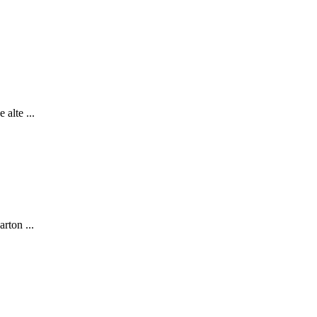
 alte ...
arton ...