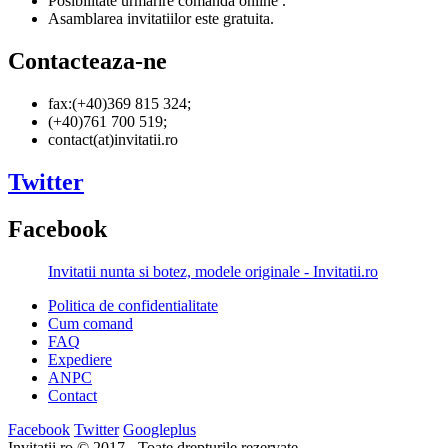
Posibilitate urmarire comanda online .
Asamblarea invitatiilor este gratuita.
Contacteaza-ne
fax:(+40)369 815 324;
(+40)761 700 519;
contact(at)invitatii.ro
Twitter
Facebook
Invitatii nunta si botez, modele originale - Invitatii.ro
Politica de confidentialitate
Cum comand
FAQ
Expediere
ANPC
Contact
Facebook
Twitter
Googleplus
Invitatii.ro © 2017 - Toate drepturile rezervate