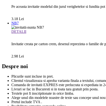
Pe aceasta invitatie modelul din jurul verighetelor si fundita pot fi
3.18 Lei
NB7
DETALII
Invitatie creata pe carton crem, desenul reprezinta o familie de pa
2.98 Lei
Despre noi
Plicurile sunt incluse in pret.
Clientul vizualizeaza si aproba varianta finala a textului, coma
Comanda de invitatii EXPRES este prelucrata si expediata in 24
Livrari se fac in Bucuresti si in toata tara gratuit prin posta.
Textele pot fi inscriptionate in orice limba.
Alege unul din modelele noastre de texte sau concepe unul nou
Pretul include TVA .