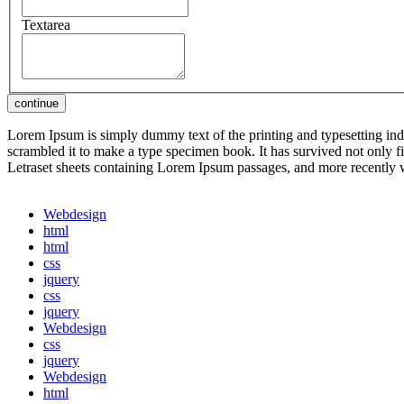
Textarea
Lorem Ipsum is simply dummy text of the printing and typesetting in
scrambled it to make a type specimen book. It has survived not only fiv
Letraset sheets containing Lorem Ipsum passages, and more recently
Webdesign
html
html
css
jquery
css
jquery
Webdesign
css
jquery
Webdesign
html