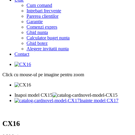
Cum comand
Intrebari frecvente
Parerea clientilor
Garantie
Comenzi expres
Ghid nunta
Calculator buget nunta
Ghid botez
Alegere invitatii nunta
Contact
Click cu mouse-ul pe imagine pentru zoom
Inapoi model CX15
Inainte model CX17
CX16