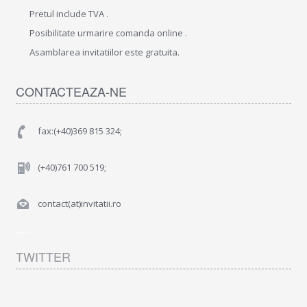
Pretul include TVA .
Posibilitate urmarire comanda online .
Asamblarea invitatiilor este gratuita.
CONTACTEAZA-NE
fax:(+40)369 815 324;
(+40)761 700 519;
contact(at)invitatii.ro
TWITTER