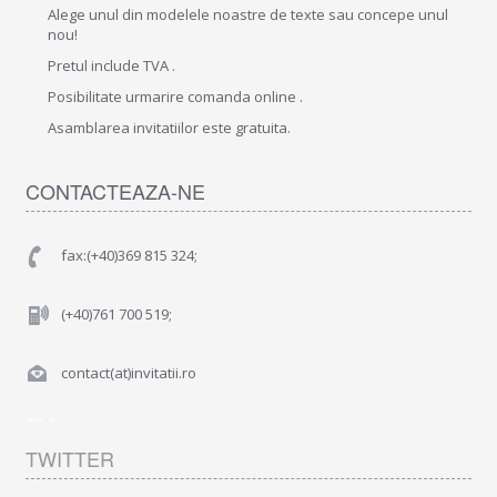
Alege unul din modelele noastre de texte sau concepe unul
nou!
Pretul include TVA .
Posibilitate urmarire comanda online .
Asamblarea invitatiilor este gratuita.
CONTACTEAZA-NE
fax:(+40)369 815 324;
(+40)761 700 519;
contact(at)invitatii.ro
TWITTER