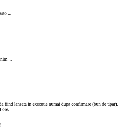
rto ...
Inim ...
nda fiind lansata in executie numai dupa confirmare (bun de tipar).
 ore.
!