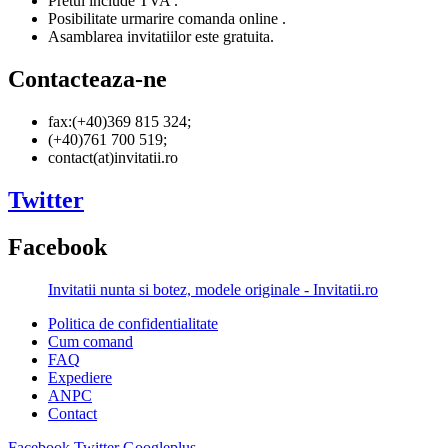
Pretul include TVA .
Posibilitate urmarire comanda online .
Asamblarea invitatiilor este gratuita.
Contacteaza-ne
fax:(+40)369 815 324;
(+40)761 700 519;
contact(at)invitatii.ro
Twitter
Facebook
Invitatii nunta si botez, modele originale - Invitatii.ro
Politica de confidentialitate
Cum comand
FAQ
Expediere
ANPC
Contact
Facebook
Twitter
Googleplus