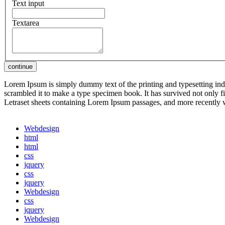
Text input
Textarea
Lorem Ipsum is simply dummy text of the printing and typesetting in
scrambled it to make a type specimen book. It has survived not only fiv
Letraset sheets containing Lorem Ipsum passages, and more recently
Webdesign
html
html
css
jquery
css
jquery
Webdesign
css
jquery
Webdesign