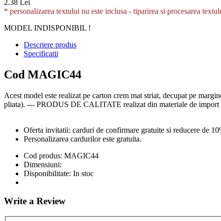
2.38 Lei
* personalizarea textului nu este inclusa -
tiparirea si procesarea textul
MODEL INDISPONIBIL !
Descriere produs
Specificatii
Cod MAGIC44
Acest model este realizat pe carton crem mat striat, decupat pe margine
pliata). --- PRODUS DE CALITATE realizat din materiale de import cu
Oferta invitatii: carduri de confirmare gratuite si reducere de 10
Personalizarea cardurilor este gratuita.
Cod produs:
MAGIC44
Dimensiuni:
Disponibilitate:
In stoc
Write a Review