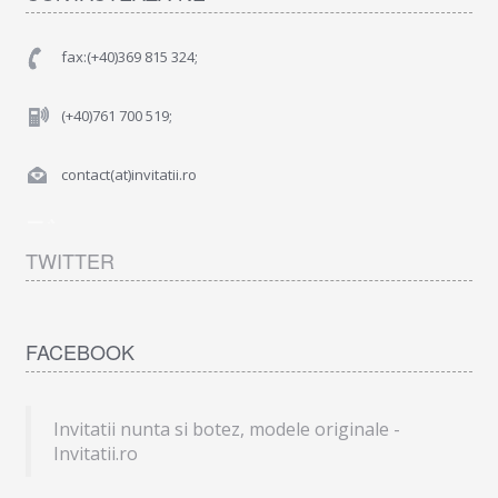
fax:(+40)369 815 324;
(+40)761 700 519;
contact(at)invitatii.ro
TWITTER
FACEBOOK
Invitatii nunta si botez, modele originale -
Invitatii.ro