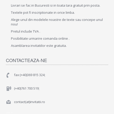
Livrari se fac in Bucuresti si in toata tara gratuit prin posta.
Textele pot fi inscriptionate in orice limba.
Alege unul din modelele noastre de texte sau concepe unul
nou!
Pretul include TVA .
Posibilitate urmarire comanda online .
Asamblarea invitatiilor este gratuita.
CONTACTEAZA-NE
fax:(+40)369 815 324;
(+40)761 700 519;
contact(at)invitatii.ro