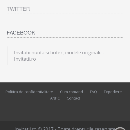
TWITTER
FACEBOOK
Invitatii nunta si botez, modele originale -
Invitatii.ro
Politica de confidentialitate
Cum comand
FAQ
Expediere
ANPC
Contact
Invitatii.ro © 2017 - Toate drepturile rezervate