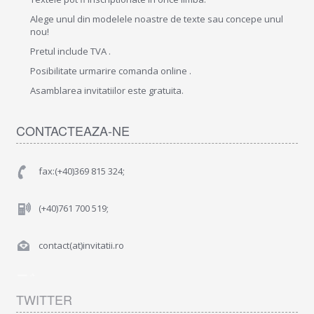
Alege unul din modelele noastre de texte sau concepe unul
nou!
Pretul include TVA .
Posibilitate urmarire comanda online .
Asamblarea invitatiilor este gratuita.
CONTACTEAZA-NE
fax:(+40)369 815 324;
(+40)761 700 519;
contact(at)invitatii.ro
TWITTER