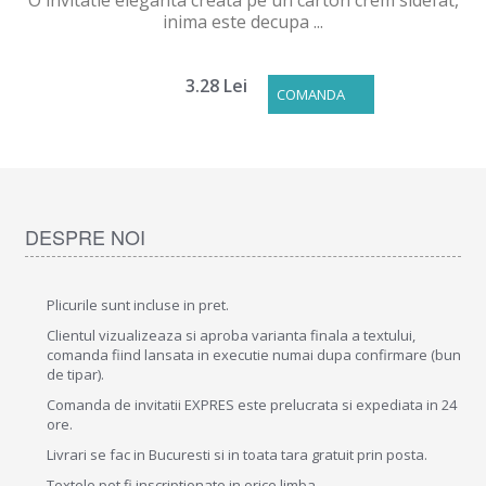
O invitatie eleganta creata pe un carton crem sidefat,
inima este decupa ...
3.28 Lei
COMANDA
DESPRE NOI
Plicurile sunt incluse in pret.
Clientul vizualizeaza si aproba varianta finala a textului,
comanda fiind lansata in executie numai dupa confirmare (bun
de tipar).
Comanda de invitatii EXPRES este prelucrata si expediata in 24
ore.
Livrari se fac in Bucuresti si in toata tara gratuit prin posta.
Textele pot fi inscriptionate in orice limba.