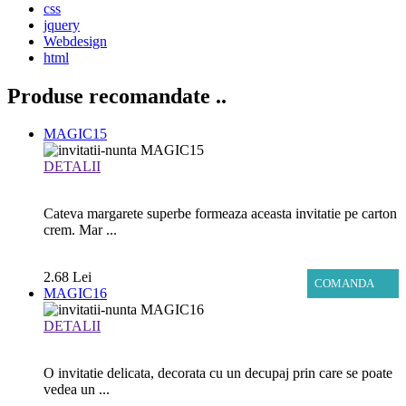
css
jquery
Webdesign
html
Produse recomandate
..
MAGIC15
DETALII
Cateva margarete superbe formeaza aceasta invitatie pe carton
crem. Mar ...
2.68 Lei
COMANDA
MAGIC16
DETALII
O invitatie delicata, decorata cu un decupaj prin care se poate
vedea un ...