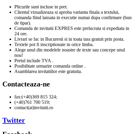
Plicurile sunt incluse in pret.
Clientul vizualizeaza si aproba varianta finala a textului,
comanda fiind lansata in executie numai dupa confirmare (bun
de tipar).
Comanda de invitatii EXPRES este prelucrata si expediata in
24 ore.
Livrari se fac in Bucuresti si in toata tara gratuit prin posta.
Textele pot fi inscriptionate in orice limba.
Alege unul din modelele noastre de texte sau concepe unul
nou!
Pretul include TVA .
Posibilitate urmarire comanda online .
Asamblarea invitatiilor este gratuita.
Contacteaza-ne
fax:(+40)369 815 324;
(+40)761 700 519;
contact(at)invitatii.ro
Twitter