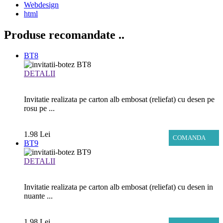
Webdesign
html
Produse recomandate
..
BT8
DETALII
Invitatie realizata pe carton alb embosat (reliefat) cu desen pe
rosu pe ...
1.98 Lei
COMANDA
BT9
DETALII
Invitatie realizata pe carton alb embosat (reliefat) cu desen in
nuante ...
1.98 Lei