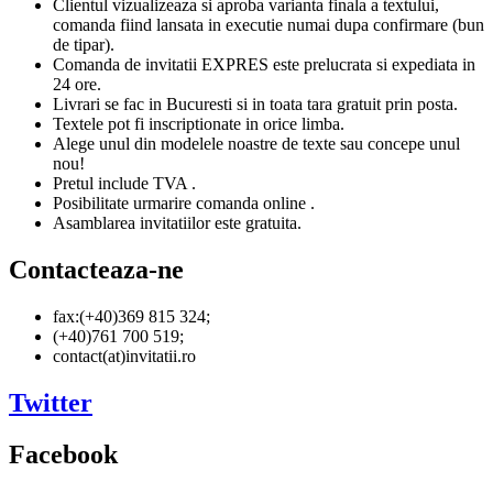
Clientul vizualizeaza si aproba varianta finala a textului,
comanda fiind lansata in executie numai dupa confirmare (bun
de tipar).
Comanda de invitatii EXPRES este prelucrata si expediata in
24 ore.
Livrari se fac in Bucuresti si in toata tara gratuit prin posta.
Textele pot fi inscriptionate in orice limba.
Alege unul din modelele noastre de texte sau concepe unul
nou!
Pretul include TVA .
Posibilitate urmarire comanda online .
Asamblarea invitatiilor este gratuita.
Contacteaza-ne
fax:(+40)369 815 324;
(+40)761 700 519;
contact(at)invitatii.ro
Twitter
Facebook