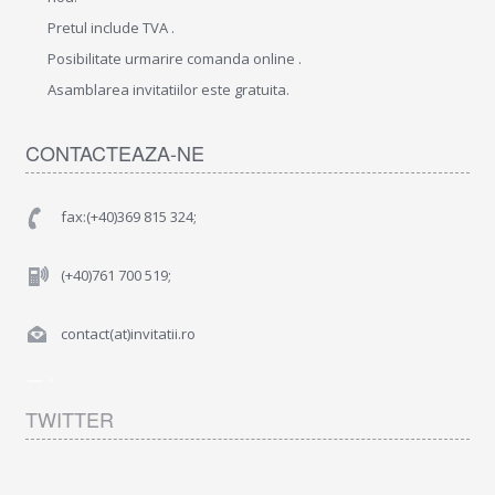
Pretul include TVA .
Posibilitate urmarire comanda online .
Asamblarea invitatiilor este gratuita.
CONTACTEAZA-NE
fax:(+40)369 815 324;
(+40)761 700 519;
contact(at)invitatii.ro
TWITTER