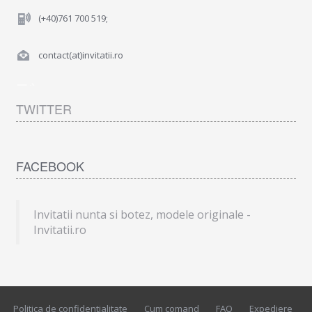
(+40)761 700 519;
contact(at)invitatii.ro
TWITTER
FACEBOOK
Invitatii nunta si botez, modele originale -
Invitatii.ro
Politica de confidentialitate
Cum comand
FAQ
Expediere