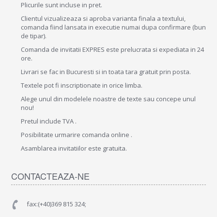
Plicurile sunt incluse in pret.
Clientul vizualizeaza si aproba varianta finala a textului,
comanda fiind lansata in executie numai dupa confirmare (bun
de tipar).
Comanda de invitatii EXPRES este prelucrata si expediata in 24
ore.
Livrari se fac in Bucuresti si in toata tara gratuit prin posta.
Textele pot fi inscriptionate in orice limba.
Alege unul din modelele noastre de texte sau concepe unul
nou!
Pretul include TVA .
Posibilitate urmarire comanda online .
Asamblarea invitatiilor este gratuita.
CONTACTEAZA-NE
fax:(+40)369 815 324;