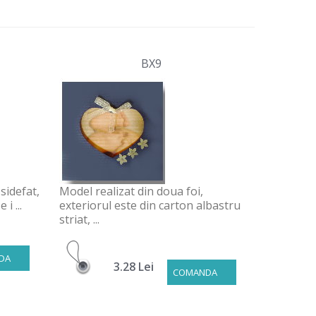
BX9
 sidefat,
Model realizat din doua foi,
i ...
exteriorul este din carton albastru
striat, ...
DA
3.28 Lei
COMANDA