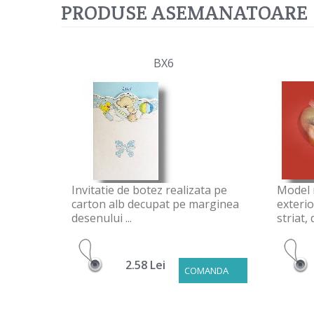
PRODUSE ASEMANATOARE
BX6
Invitatie de botez realizata pe
Model r
carton alb decupat pe marginea
exterio
desenului ...
striat, d
2.58 Lei
COMANDA