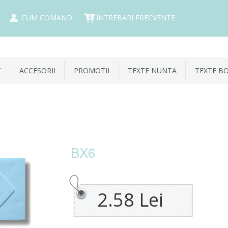
CUM COMAND
INTREBARI FRECVENTE
Z
ACCESORII
PROMOTII
TEXTE NUNTA
TEXTE B
BX6
2.58 Lei