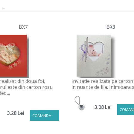
..
BX7
BX8
ealizat din doua foi,
Invitatie realizata pe carton
rul este din carton rosu
in nuante de lila. Inimioara se 
ec ...
3.08 Lei
COMAN
3.28 Lei
COMANDA