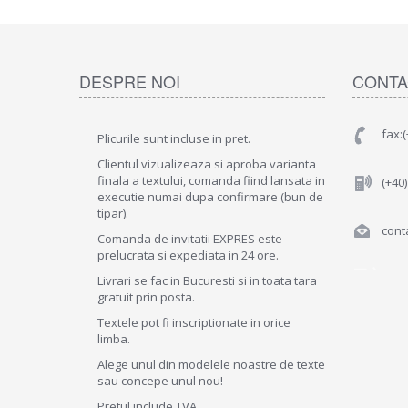
DESPRE NOI
CONTA
fax:
Plicurile sunt incluse in pret.
Clientul vizualizeaza si aproba varianta
finala a textului, comanda fiind lansata in
(+40
executie numai dupa confirmare (bun de
tipar).
conta
Comanda de invitatii EXPRES este
prelucrata si expediata in 24 ore.
Livrari se fac in Bucuresti si in toata tara
gratuit prin posta.
Textele pot fi inscriptionate in orice
limba.
Alege unul din modelele noastre de texte
sau concepe unul nou!
Pretul include TVA .