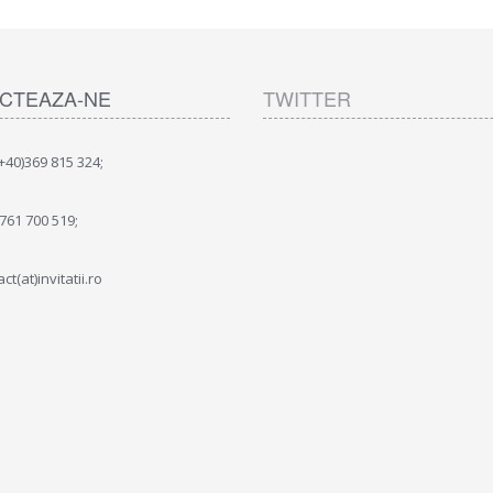
CTEAZA-NE
TWITTER
(+40)369 815 324;
)761 700 519;
ct(at)invitatii.ro