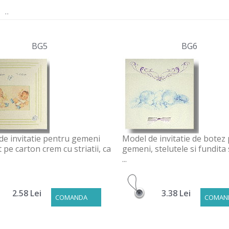
..
BG5
BG6
de invitatie pentru gemeni
Model de invitatie de botez
t pe carton crem cu striatii, ca
gemeni, stelutele si fundita 
...
2.58 Lei
3.38 Lei
COMANDA
COMAN