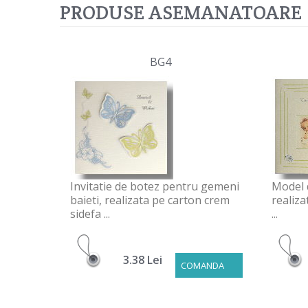
PRODUSE ASEMANATOARE
BG4
Invitatie de botez pentru gemeni
Model 
baieti, realizata pe carton crem
realiza
sidefa ...
...
3.38 Lei
COMANDA