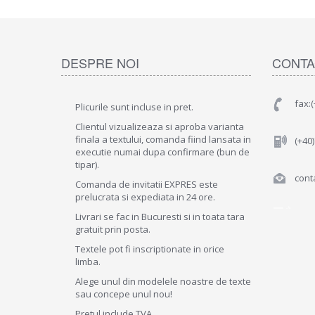
DESPRE NOI
CONTA
fax:
Plicurile sunt incluse in pret.
Clientul vizualizeaza si aproba varianta
finala a textului, comanda fiind lansata in
(+40
executie numai dupa confirmare (bun de
tipar).
conta
Comanda de invitatii EXPRES este
prelucrata si expediata in 24 ore.
Livrari se fac in Bucuresti si in toata tara
gratuit prin posta.
Textele pot fi inscriptionate in orice
limba.
Alege unul din modelele noastre de texte
sau concepe unul nou!
Pretul include TVA .