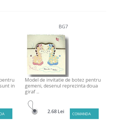
BG7
 pentru
Model de invitatie de botez pentru
sunt in
gemeni, desenul reprezinta doua
giraf ...
2.68 Lei
DA
COMANDA