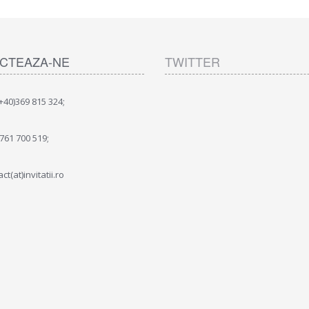
CTEAZA-NE
TWITTER
(+40)369 815 324;
)761 700 519;
ct(at)invitatii.ro