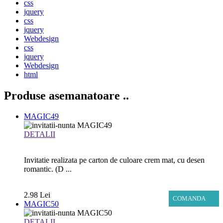
css
jquery
css
jquery
Webdesign
css
jquery
Webdesign
html
Produse asemanatoare
..
MAGIC49
DETALII
Invitatie realizata pe carton de culoare crem mat, cu desen
romantic. (D ...
2.98 Lei
COMANDA
MAGIC50
DETALII