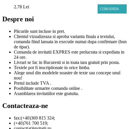
2.78 Lei
COMANDA
Despre noi
Plicurile sunt incluse in pret.
Clientul vizualizeaza si aproba varianta finala a textului,
comanda fiind lansata in executie numai dupa confirmare (bun
de tipar).
Comanda de invitatii EXPRES este prelucrata si expediata in
24 ore.
Livrari se fac in Bucuresti si in toata tara gratuit prin posta.
Textele pot fi inscriptionate in orice limba.
Alege unul din modelele noastre de texte sau concepe unul
nou!
Pretul include TVA .
Posibilitate urmarire comanda online .
Asamblarea invitatiilor este gratuita.
Contacteaza-ne
fax:(+40)369 815 324;
(+40)761 700 519;
contact(at)invitatii.ro