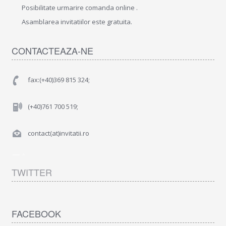
Posibilitate urmarire comanda online .
Asamblarea invitatiilor este gratuita.
CONTACTEAZA-NE
fax:(+40)369 815 324;
(+40)761 700 519;
contact(at)invitatii.ro
TWITTER
FACEBOOK