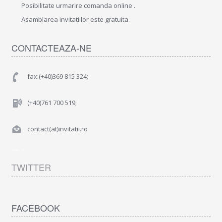
Posibilitate urmarire comanda online .
Asamblarea invitatiilor este gratuita.
CONTACTEAZA-NE
fax:(+40)369 815 324;
(+40)761 700 519;
contact(at)invitatii.ro
TWITTER
FACEBOOK