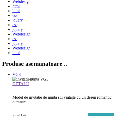
Webdesign
html
html
css
jquery
css
jquery
Webdesign
css
jquery
Webdesign
html
Produse asemanatoare
..
VG3
DETALII
Model de invitatie de nunta stil vintage cu un desen romantic,
o trasura ...
2.68 Lei