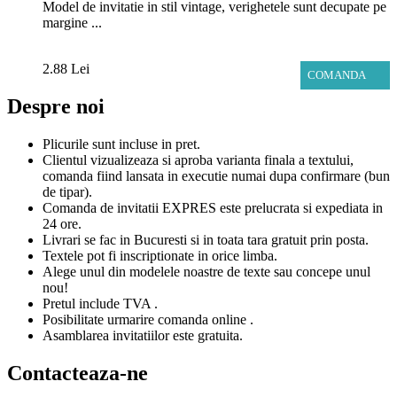
Model de invitatie in stil vintage, verighetele sunt decupate pe
margine ...
2.88 Lei
COMANDA
Despre noi
Plicurile sunt incluse in pret.
Clientul vizualizeaza si aproba varianta finala a textului,
comanda fiind lansata in executie numai dupa confirmare (bun
de tipar).
Comanda de invitatii EXPRES este prelucrata si expediata in
24 ore.
Livrari se fac in Bucuresti si in toata tara gratuit prin posta.
Textele pot fi inscriptionate in orice limba.
Alege unul din modelele noastre de texte sau concepe unul
nou!
Pretul include TVA .
Posibilitate urmarire comanda online .
Asamblarea invitatiilor este gratuita.
Contacteaza-ne