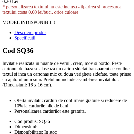
0.20 Lei
* personalizarea textului nu este inclusa -
tiparirea si procesarea
textului costa 0.60 lei/buc., orice culoare.
MODEL INDISPONIBIL !
Descriere produs
Specificatii
Cod SQ36
Invitatie realizata in nuante de vernil, crem, mov si bordo. Peste
cartonul de baza se ataseaza un carton sidefat transparent ce contine
textul si inca un cartonas mic cu doua verighete sidefate, toate prinse
cu ajutorul unui snur. Pretul nu include asamblarea invitatiilor.
(Dimensiuni: 16 x 16 cm).
Oferta invitatii: carduri de confirmare gratuite si reducere de
10% la cardurile plic de bani
Personalizarea cardurilor este gratuita.
Cod produs:
SQ36
Dimensiuni:
Disponibilitate:
In stoc