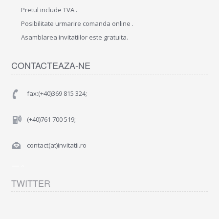
Pretul include TVA .
Posibilitate urmarire comanda online .
Asamblarea invitatiilor este gratuita.
CONTACTEAZA-NE
fax:(+40)369 815 324;
(+40)761 700 519;
contact(at)invitatii.ro
TWITTER