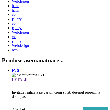
Webdesign
html
html
css
jquery
css
jquery
Webdesign
css
jquery
Webdesign
html
Produse asemanatoare
..
FV6
DETALII
Invitatie realizata pe carton crem striat, desenul reprezinta
doua pasar ...
2.68 Lei