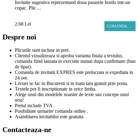
Invitatie sugestiva reprezentand doua pasarele bordo intr-un
copac. Plic ...
2.68 Lei
COMANDA
Despre noi
Plicurile sunt incluse in pret.
Clientul vizualizeaza si aproba varianta finala a textului,
comanda fiind lansata in executie numai dupa confirmare (bun
de tipar).
Comanda de invitatii EXPRES este prelucrata si expediata in
24 ore.
Livrari se fac in Bucuresti si in toata tara gratuit prin posta.
Textele pot fi inscriptionate in orice limba.
Alege unul din modelele noastre de texte sau concepe unul
nou!
Pretul include TVA .
Posibilitate urmarire comanda online .
Asamblarea invitatiilor este gratuita.
Contacteaza-ne