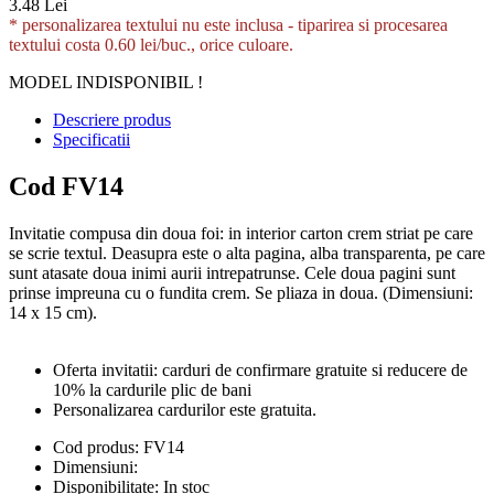
3.48 Lei
* personalizarea textului nu este inclusa -
tiparirea si procesarea
textului costa 0.60 lei/buc., orice culoare.
MODEL INDISPONIBIL !
Descriere produs
Specificatii
Cod FV14
Invitatie compusa din doua foi: in interior carton crem striat pe care
se scrie textul. Deasupra este o alta pagina, alba transparenta, pe care
sunt atasate doua inimi aurii intrepatrunse. Cele doua pagini sunt
prinse impreuna cu o fundita crem. Se pliaza in doua. (Dimensiuni:
14 x 15 cm).
Oferta invitatii: carduri de confirmare gratuite si reducere de
10% la cardurile plic de bani
Personalizarea cardurilor este gratuita.
Cod produs:
FV14
Dimensiuni:
Disponibilitate:
In stoc