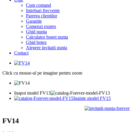
Cum comand
Intrebari frecvente
Parerea clientilor
Garantie
Comenzi expres
Ghid nunta
Calculator buget nunta
Ghid botez
Alegere invitatii nunta
Contact
Click cu mouse-ul pe imagine pentru zoom
Inapoi model FV13
Inainte model FV15
FV14